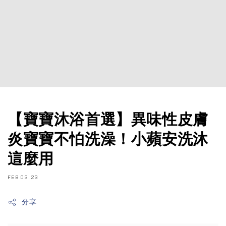
【寶寶沐浴首選】異味性皮膚
炎寶寶不怕洗澡！小蘋安洗沐
這麼用
FEB 03, 23
分享