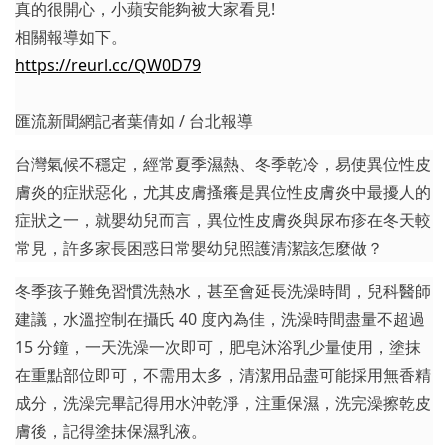
真的很開心，小蘋安能夠被大家看見!
相關報導如下。
https://reurl.cc/QW0D79
匯流新聞網記者葉倩如 / 台北報導
台灣氣候不穩定，經常夏季濕熱、冬季乾冷，易使異位性皮
膚炎的症狀惡化，尤其皮膚搔癢是異位性皮膚炎中最擾人的
症狀之一，就嬰幼兒而言，異位性皮膚炎與尿布疹在冬天較
常見，許多家長困惑日常嬰幼兒照護清潔該怎麼做？
冬季孩子難免習慣洗熱水，甚至會延長洗澡時間，兒科醫師
建議，水溫控制在攝氏 40 度內為佳，洗澡時間盡量不超過
15 分鐘，一天洗澡一次即可，肥皂沐浴乳少量使用，塗抹
在重點部位即可，不需用太多，清潔用品盡可能採用無香精
成分，洗澡完畢記得用水沖乾淨，注重保濕，洗完澡擦乾皮
膚後，記得塗抹保濕乳液。