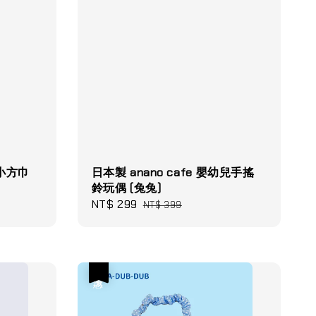
棉小方巾
日本製 anano cafe 嬰幼兒手搖
鈴玩偶 (兔兔)
Sale
NT$ 299
Regular
NT$ 399
price
price
優惠