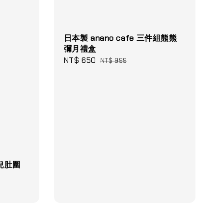
日本製 anano cafe 三件組熊熊
彌月禮盒
Sale
NT$ 650
Regular
NT$ 999
price
price
幼兒肚圍