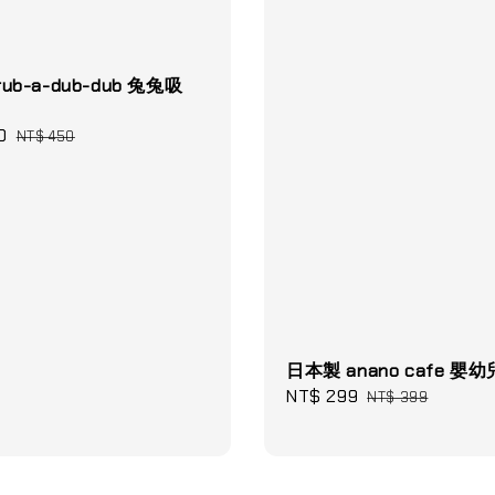
ub-a-dub-dub 兔兔吸
0
Regular
NT$ 450
price
日本製 anano cafe 嬰
Sale
NT$ 299
Regular
NT$ 399
price
price