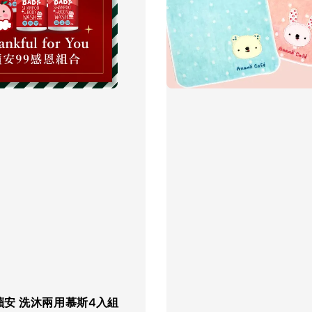
小蘋安 洗沐兩用慕斯4入組