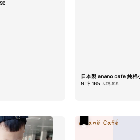
396
日本製 anano cafe 純
Sale
NT$ 165
Regular
NT$ 199
price
price
優惠