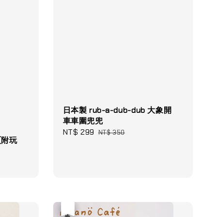
日本製 rub-a-dub-dub 大象開
車車圍兜兜
Sale
NT$ 299
Regular
NT$ 350
 (附玩
price
price
優惠
售完