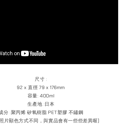
尺寸 :
92 x 直徑 79 x 176mm
容量: 400ml
生產地 :日本
成分 :聚丙烯 矽氧樹脂 PET塑膠 不鏽鋼
與照片顯色方式不同，與實品會有一些些差異喔)