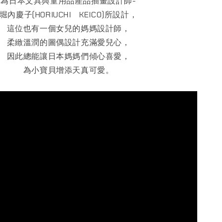
為日本文具與童用品產品插畫設計師-
堀內慶子(HORIUCHI KEICO)所設計，
這位也有一個女兒的媽媽設計師，
柔緻溫潤的圖偶設計充滿愛兒心，
因此總能讓日本媽媽們傾心喜愛，
為小寶貝增添天真可愛。