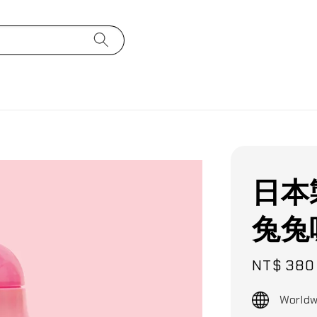
日本製
兔兔
Sale
NT$ 380
price
Worldw