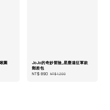
啾啾圍
JoJo的奇妙冒險_星塵遠征軍款
郵差包
Sale
NT$ 890
Regular
NT$ 1,200
price
price