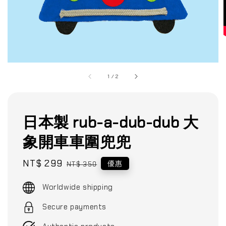
1
/
2
日本製 rub-a-dub-dub 大
象開車車圍兜兜
Sale
NT$ 299
Regular
優惠
NT$ 350
price
price
Worldwide shipping
Secure payments