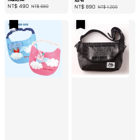
Sale
NT$ 490
Regular
Sale
NT$ 890
Regular
NT$ 690
NT$ 1,200
price
price
price
price
優惠
優惠