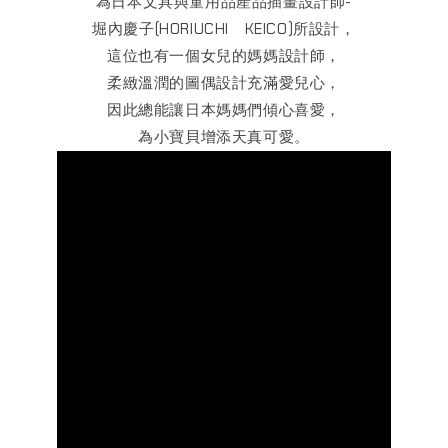
為日本文具與童用品產品插畫設計師-
堀內慶子(HORIUCHI KEICO)所設計，
這位也有一個女兒的媽媽設計師，
柔緻溫潤的圖偶設計充滿愛兒心，
因此總能讓日本媽媽們傾心喜愛，
為小寶貝增添天真可愛。