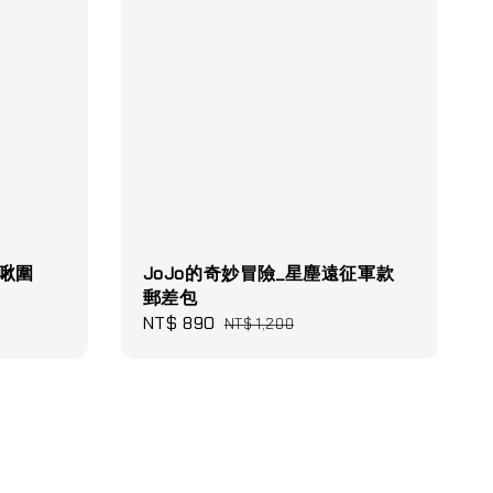
啾啾圍
JoJo的奇妙冒險_星塵遠征軍款
郵差包
Sale
NT$ 890
Regular
NT$ 1,200
price
price