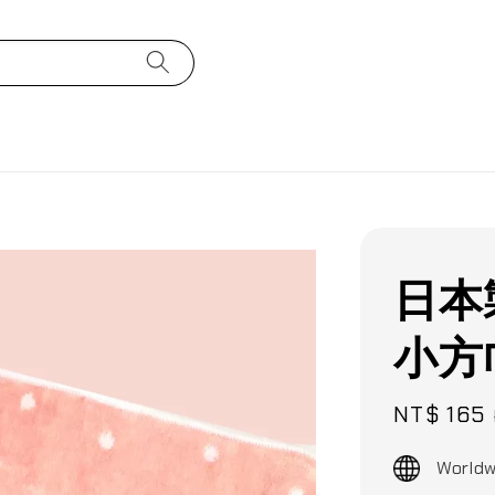
日本製
小方
Sale
NT$ 165
price
Worldw