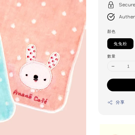
Secur
Authen
顏色
兔兔粉
數量
分享