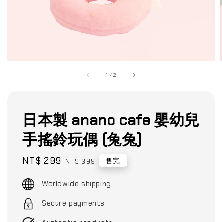
1
/
2
日本製 anano cafe 嬰幼兒
手搖鈴玩偶 (兔兔)
Sale
NT$ 299
Regular
售完
NT$ 399
price
price
Worldwide shipping
Secure payments