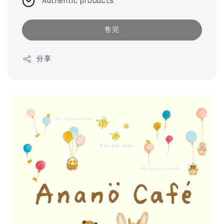
Authentic products
售完
分享