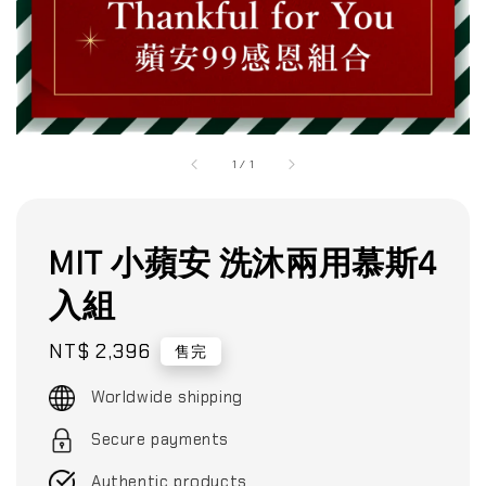
1
/
1
MIT 小蘋安 洗沐兩用慕斯4
入組
Regular
NT$ 2,396
售完
price
Worldwide shipping
Secure payments
Authentic products