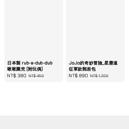
日本製 rub-a-dub-dub
JoJo的奇妙冒險_星塵遠
啾啾圍兜 (附玩偶)
征軍款郵差包
Sale
NT$ 380
Regular
Sale
NT$ 890
Regular
NT$ 450
NT$ 1,200
price
price
price
price