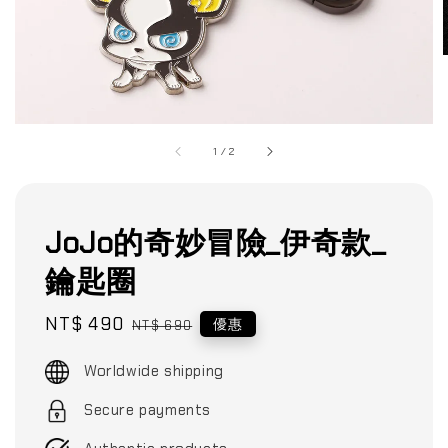
1
/
2
JoJo的奇妙冒險_伊奇款_
鑰匙圈
Sale
NT$ 490
Regular
優惠
NT$ 690
price
price
Worldwide shipping
Secure payments