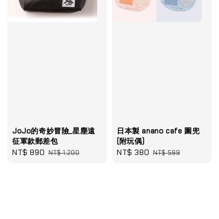
JoJo的奇妙冒險_星塵遠
日本製 anano cafe 圍兜
征軍款郵差包
(附玩偶)
Sale
NT$ 890
Regular
Sale
NT$ 380
Regular
NT$ 1,200
NT$ 599
price
price
price
price