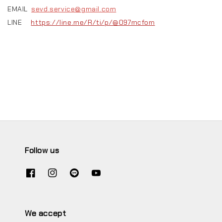
EMAIL
sevd.service@gmail.com
LINE
https://line.me/R/ti/p/@097mcfom
Follow us
We accept