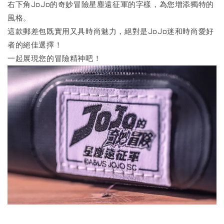
右下角JoJo的奇妙冒險星塵遠征軍的字樣，為您增添獨特的
風格。
這款郵差包既實用又具時尚魅力，絕對是JoJo迷和時尚愛好
者的絕佳選擇！
一起展現您的冒險精神吧！