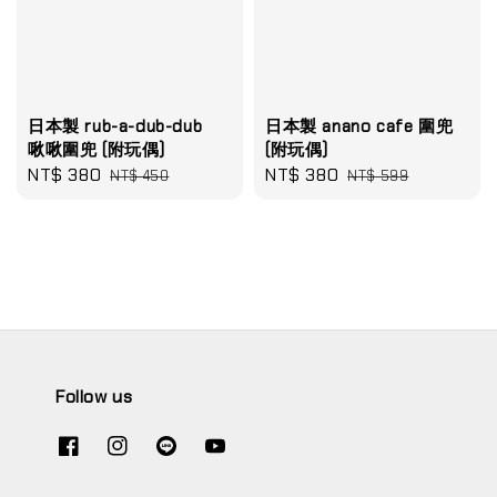
日本製 rub-a-dub-dub
日本製 anano cafe 圍兜
啾啾圍兜 (附玩偶)
(附玩偶)
Sale
NT$ 380
Regular
Sale
NT$ 380
Regular
NT$ 450
NT$ 599
price
price
price
price
Follow us