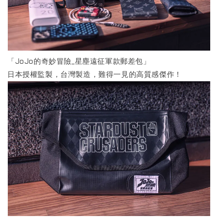
「JoJo的奇妙冒險_星塵遠征軍款郵差包」
日本授權監製，台灣製造，難得一見的高質感傑作！