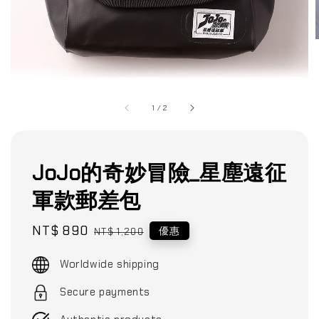
1
/
2
JoJo的奇妙冒險_星塵遠征
軍款郵差包
Sale
NT$ 890
Regular
優惠
NT$ 1,200
price
price
Worldwide shipping
Secure payments